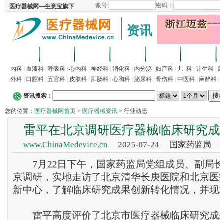
资讯
首页
招商
代理
供求
企业
产品
内科
|
血液科
|
呼吸科
|
心内科
|
神经科
|
消化科
|
内分泌
|
妇产科
|
儿 科
|
计生科
|
外科
|
口腔科
|
五官科
|
皮肤科
|
肛肠科
|
心胸科
|
泌尿科
|
骨伤科
|
中医科
|
麻醉科
资讯搜索：
您的位置：
医疗器械网首页
>
医疗器械资讯
> 行业动态
雷平在北京调研医疗器械临床研究成
www.ChinaMedevice.cn
2025-07-24 国家药监局
7月22日下午，国家药监局党组成员、副局
京调研，实地走访了北京清华长庚医院和北京医
新中心，了解临床研究成果创新转化情况，并现
雷平高度评价了北京市医疗器械临床研究成