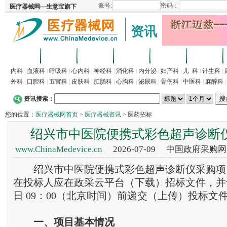
资讯
首页
招商
代理
供求
企业
产品
内科
|
血液科
|
呼吸科
|
心内科
|
神经科
|
消化科
|
内分泌
|
妇产科
|
儿 科
|
计生科
|
外科
|
口腔科
|
五官科
|
皮肤科
|
肛肠科
|
心胸科
|
泌尿科
|
骨伤科
|
中医科
|
麻醉科
资讯搜索：
您的位置：
医疗器械网首页
>
医疗器械资讯
> 医药招标
绍兴市中医院便携式彩色超声诊断
www.ChinaMedevice.cn
2026-07-09 中国政府采购
绍兴市中医院便携式彩色超声诊断仪采购项
在投标人应在政采云平台（下载）招标文件，并于20
日 09：00（北京时间）前递交（上传）投标文
一、项目基本情况