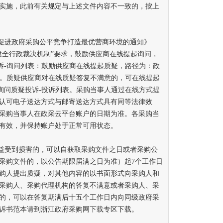
1日开始实施，此前有关规定与上述文件内容不一致的，按上
促进政府采购公平竞争打造最优营商环境的通知》
于“健全行政裁决机制”要求，鼓励供应商在线提起询问，
投诉-询问列表：鼓励供应商在线提起质疑，路径为：政
列表。质疑供应商对在线质疑答复不满意的，可在线提起
-询问质疑投诉-投诉列表。采购当事人通过在线方式提
认可电子送达方式与邮寄送达方式具有同等法律效
采购当事人在政采云平台账户的日期为准。各采购当
有效，并保持账户处于正常可用状态。
益受到损害的，可以自获取采购文件之日或者采购公
采购文件的，以公告期限届满之日为准）起7个工作日
购人提出质疑，对其他内容的以书面形式向采购人和
采购人、采购代理机构的答复不满意或者采购人、采
的，可以在答复期满后十五个工作日内向同级政府采
诉书范本请到浙江政府采购网下载专区下载。