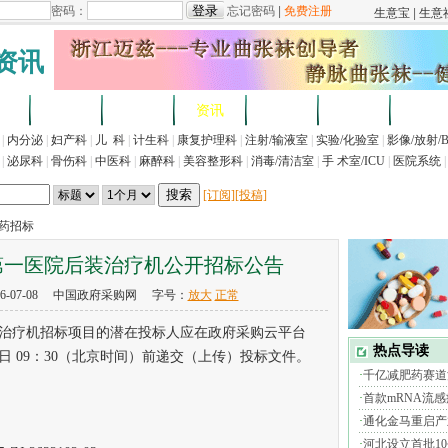
资讯
求
企业
产品
资讯
招标
展会
法规
|
内分泌
|
妇产科
|
儿 科
|
计生科
|
康复护理科
|
注射/输液室
|
实验/化验室
|
影像/放射/
|
泌尿科
|
骨伤科
|
中医科
|
麻醉科
|
美容整形科
|
消毒/清洁室
|
手 术室/ICU
|
医院系统
|
[订阅]
[投稿]
医药招标
第一医院后装治疗机公开招标公告
6-07-08 中国政府采购网 字号：
放大
正常
疗机招标项目的潜在投标人应在政府采购云平台
8日 09：30（北京时间）前递交（上传）投标文件。