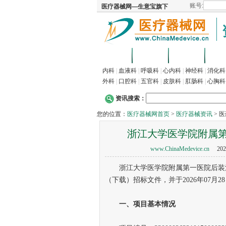
首页
招商
代理
供
内科
|
血液科
|
呼吸科
|
心内科
|
神经科
|
消化科
外科
|
口腔科
|
五官科
|
皮肤科
|
肛肠科
|
心胸科
资讯搜索：
您的位置：
医疗器械网首页
>
医疗器械资讯
> 
浙江大学医学院附属
www.ChinaMedevice.cn
202
浙江大学医学院附属第一医院后装治
（下载）招标文件，并于2026年07月2
一、项目基本情况