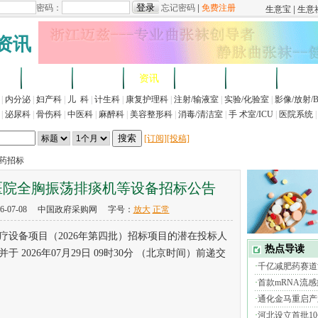
资讯
求
企业
产品
资讯
招标
展会
法规
|
内分泌
|
妇产科
|
儿 科
|
计生科
|
康复护理科
|
注射/输液室
|
实验/化验室
|
影像/放射/
|
泌尿科
|
骨伤科
|
中医科
|
麻醉科
|
美容整形科
|
消毒/清洁室
|
手 术室/ICU
|
医院系统
|
[订阅]
[投稿]
医药招标
医院全胸振荡排痰机等设备招标公告
6-07-08 中国政府采购网 字号：
放大
正常
备项目（2026年第四批）招标项目的潜在投标人
2026年07月29日 09时30分 （北京时间）前递交