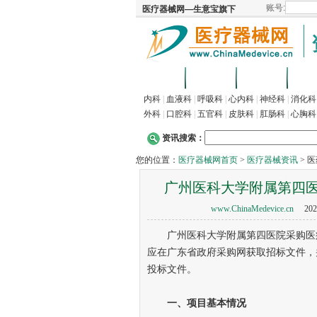
首页
招商
代理
供
内科
|
血液科
|
呼吸科
|
心内科
|
神经科
|
消化科
外科
|
口腔科
|
五官科
|
皮肤科
|
肛肠科
|
心胸科
资讯搜索：
您的位置：
医疗器械网首页
>
医疗器械资讯
> 
广州医科大学附属第四
www.ChinaMedevice.cn
202
广州医科大学附属第四医院采购医疗设
应在广东省政府采购网获取招标文件，并于 
投标文件。
一、项目基本情况