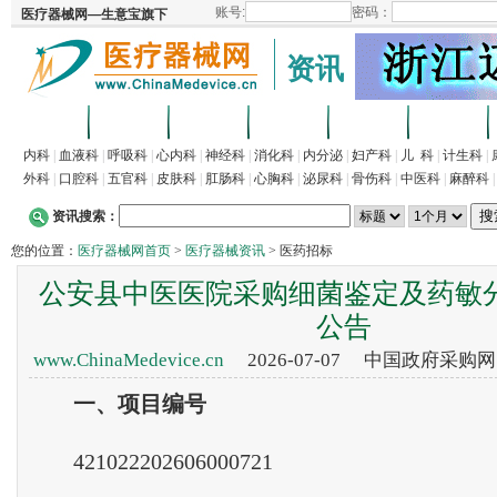
资讯
首页
招商
代理
供求
企业
产品
内科
|
血液科
|
呼吸科
|
心内科
|
神经科
|
消化科
|
内分泌
|
妇产科
|
儿 科
|
计生科
|
外科
|
口腔科
|
五官科
|
皮肤科
|
肛肠科
|
心胸科
|
泌尿科
|
骨伤科
|
中医科
|
麻醉科
资讯搜索：
您的位置：
医疗器械网首页
>
医疗器械资讯
> 医药招标
公安县中医医院采购细菌鉴定及药敏
公告
www.ChinaMedevice.cn
2026-07-07 中国政府采购
一、项目编号
421022202606000721