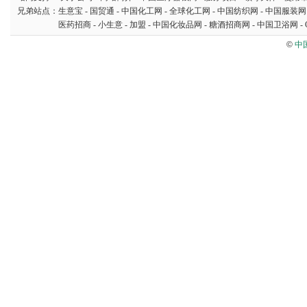
兄弟站点：
生意宝
-
国贸通
-
中国化工网
-
全球化工网
-
中国纺织网
-
中国服装网
医药招商
-
小生意
-
加盟
-
中国化妆品网
-
糖酒招商网
-
中国卫浴网
-
©
中