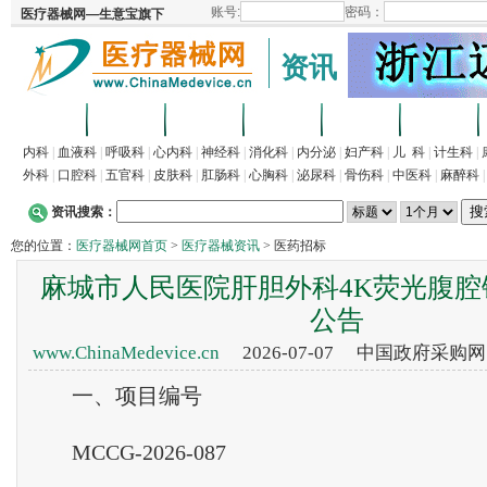
资讯
首页
招商
代理
供求
企业
产品
内科
|
血液科
|
呼吸科
|
心内科
|
神经科
|
消化科
|
内分泌
|
妇产科
|
儿 科
|
计生科
|
外科
|
口腔科
|
五官科
|
皮肤科
|
肛肠科
|
心胸科
|
泌尿科
|
骨伤科
|
中医科
|
麻醉科
资讯搜索：
您的位置：
医疗器械网首页
>
医疗器械资讯
> 医药招标
麻城市人民医院肝胆外科4K荧光腹腔镜
公告
www.ChinaMedevice.cn
2026-07-07 中国政府采购
一、项目编号
MCCG-2026-087