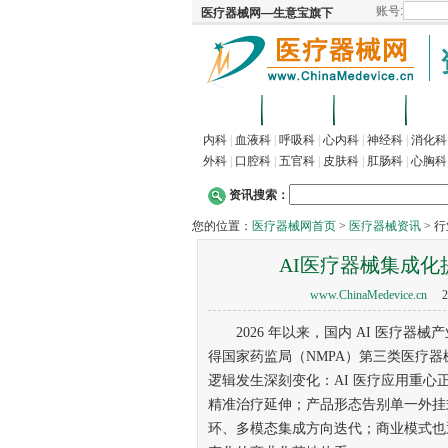
首页
招商
代理
供
内科
|
血液科
|
呼吸科
|
心内科
|
神经科
|
消化科
外科
|
口腔科
|
五官科
|
皮肤科
|
肛肠科
|
心胸科
资讯搜索：
您的位置：
医疗器械网首页
>
医疗器械资讯
> 
AI医疗器械集成化
www.ChinaMedevice.cn
20
2026 年以来，国内 AI 医疗器
得国家药监局（NMPA）第三类医疗
逻辑发生深刻变化：AI 医疗应用重
精准治疗延伸；产品形态告别单一外挂
环、多模态集成方向迭代；商业模式也