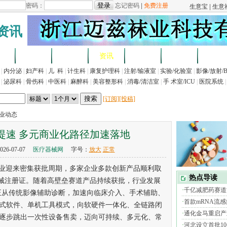
资讯
求
企业
产品
资讯
招标
展会
法规
|
内分泌
|
妇产科
|
儿 科
|
计生科
|
康复护理科
|
注射/输液室
|
实验/化验室
|
影像/放射/
|
泌尿科
|
骨伤科
|
中医科
|
麻醉科
|
美容整形科
|
消毒/清洁室
|
手 术室/ICU
|
医院系统
|
[订阅]
[投稿]
行业动态
提速 多元商业化路径加速落地
26-07-07
医疗器械网
字号：
放大
正常
械产业迎来密集获批周期，多家企业多款创新产品顺利取
器械注册证。随着高壁垒赛道产品持续获批，行业发展
心正从传统影像辅助诊断，加速向临床介入、手术辅助、
式软件、单机工具模式，向软硬件一体化、全链路闭
逐步跳出一次性设备售卖，迈向可持续、多元化、常