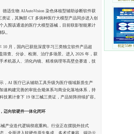
物 AIAutoVision 染色体核型辅助诊断软件获
三类证，其胸部 CT 多病种医疗大模型产品同步进入创
个入围该通道的医疗大模型器械，目前联影智能累计
梯队。
年 10 月，国内已获批深度学习三类独立软件产品超
涵盖筛查、分诊、检测、治疗多场景。进入 2026 年，获
手术机器人、消化内镜、精准病理等高壁垒赛道，技
，AI 医疗已从辅助工具升级为医疗领域新质生产
加速构建完善的审批合规体系与商业化落地体系，持
技累计拿下 19 张三械三类证，产品矩阵持续扩容。
，迈向软硬件一体化闭环
器械产业迭代逻辑彻底重构。行业正在摆脱外挂式
形态，全面进入软硬件原生集成、多术式兼容、端边云