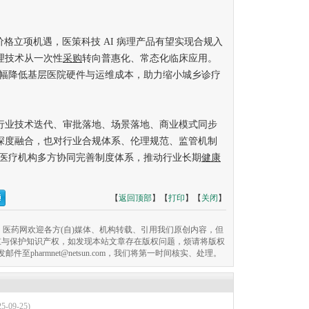
价格立项机遇，医策科技 AI 病理产品有望实现合规入
病理技术从一次性
采购
转向普惠化、常态化临床应用。
幅降低基层医院硬件与运维成本，助力缩小城乡诊疗
行业技术迭代、审批落地、场景落地、商业模式同步
的深度融合，也对行业合规体系、伦理规范、监管机制
医疗机构多方协同完善制度体系，推动行业长期
健康
【
返回顶部
】【
打印
】【
关闭
】
医药网欢迎各方(自)媒体、机构转载、引用我们原创内容，但
重与保护知识产权，如发现本站文章存在版权问题，烦请将版权
pharmnet@netsun.com，我们将第一时间核实、处理。
25-09-25)