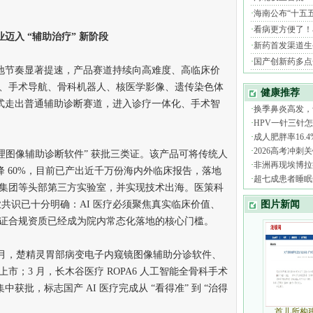
迈入 “辅助治疗” 新阶段
落地节奏显著提速，产品赛道持续向高难度、高临床价
、手术导航、骨科机器人、核医学影像、遗传染色体
正式走出普通辅助诊断赛道，进入诊疗一体化、手术智
图像辅助诊断软件” 获批三类证。该产品可将传统人
下降 60%，目前已产出近千万份海内外临床报告，落地
集团等头部第三方实验室，并实现技术出海。医策科
业共识已十分明确：AI 医疗必须聚焦真实临床价值、
证合规资质已经成为院内常态化落地的核心门槛。
月，楚精灵胃部病变电子内窥镜图像辅助分诊软件、
；3 月，长木谷医疗 ROPA6 人工智能全骨科手术
中获批，标志国产 AI 医疗完成从 “看得准” 到 “治得