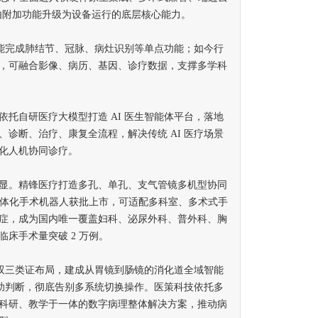
 由附加功能升级为设备运行的底层核心能力。
能完成肺结节、冠脉、病灶识别等单点功能；如今行
，可融合影像、病历、基因、诊疗数据，支撑多学科
自研医疗大模型打造 AI 医生智能体平台，落地
诊断、治疗、康复全流程，解决传统 AI 医疗场景
化人机协同诊疗。
。精锋医疗打造多孔、单孔、支气管镜多机型协同
一一体化手术机器人获批上市，可适配多科室、多术式手
症，成为国内唯一覆盖妇科、泌尿外科、普外科、胸
床手术量突破 2 万例。
双三类证布局，建成从胃镜到肠镜的消化道全域智能
辅助判断，彻底告别多系统切换操作。医策科技依托多
科研、教学于一体的数字病理整体解决方案，推动病