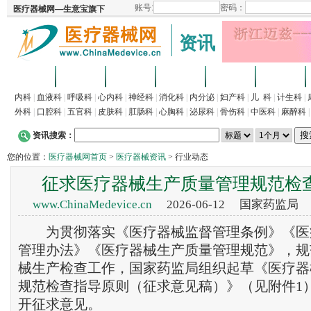
资讯
首页
招商
代理
供求
企业
产品
内科
|
血液科
|
呼吸科
|
心内科
|
神经科
|
消化科
|
内分泌
|
妇产科
|
儿 科
|
计生科
|
外科
|
口腔科
|
五官科
|
皮肤科
|
肛肠科
|
心胸科
|
泌尿科
|
骨伤科
|
中医科
|
麻醉科
资讯搜索：
您的位置：
医疗器械网首页
>
医疗器械资讯
> 行业动态
征求医疗器械生产质量管理规范检
www.ChinaMedevice.cn
2026-06-12 国家药监局
为贯彻落实《医疗器械监督管理条例》《医
管理办法》《医疗器械生产质量管理规范》，规
械生产检查工作，国家药监局组织起草《医疗器
规范检查指导原则（征求意见稿）》（见附件1
开征求意见。