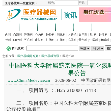
资讯
首页
招商
代理
供求
企业
产品
内科
|
血液科
|
呼吸科
|
心内科
|
神经科
|
消化科
|
内分泌
|
妇产科
|
儿 科
|
计生科
|
外科
|
口腔科
|
五官科
|
皮肤科
|
肛肠科
|
心胸科
|
泌尿科
|
骨伤科
|
中医科
|
麻醉科
资讯搜索：
您的位置：
医疗器械网首页
>
医疗器械资讯
> 医药招标
中国医科大学附属盛京医院一氧化氮
果公告
www.ChinaMedevice.cn
2026-06-02 中国政府采购
一 、 项目编号 ：JH25-210000-51418
二 、 项目名称：中国医科大学附属盛京
医
治疗仪采购项目