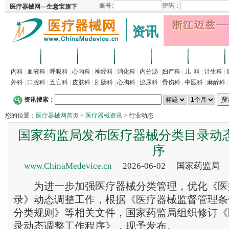
资讯
首页
招商
代理
供求
企业
产品
内科
|
血液科
|
呼吸科
|
心内科
|
神经科
|
消化科
|
内分泌
|
妇产科
|
儿 科
|
计生科
|
外科
|
口腔科
|
五官科
|
皮肤科
|
肛肠科
|
心胸科
|
泌尿科
|
骨伤科
|
中医科
|
麻醉科
资讯搜索：
您的位置：
医疗器械网首页
>
医疗器械资讯
> 行业动态
国家药监局发布医疗器械分类目录动
序
www.ChinaMedevice.cn
2026-06-02 国家药监局
为进一步加强医疗器械分类管理，优化《医
录》动态调整工作，根据《医疗器械监督管理条
分类规则》等相关文件，国家药监局组织修订《
录动态调整工作程序》，现予发布。