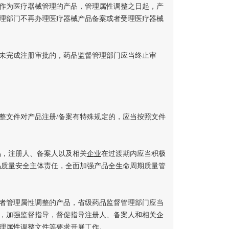
为医疗器械管理的产品，管理属性调整之日起，产
理部门不再办理医疗器械产品备案或者受理医疗器械
完成注册审批的，药品监督管理部门应当终止审
文件对产品注册/备案有特殊规定的，应当按照文件
，注册人、备案人以及相关
企业
在过渡期内应当积极
品质量
安全主体责任，全面加强产品全生命周期质量管
管理属性调整的产品，省级药品监督管理部门应当
，加强监督指导，督促指导注册人、备案人和相关企
理属性调整文件等要求开展工作。