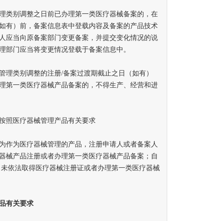
类别调整之日前已办理第一类医疗器械备案的，在
如有）前，备案信息表中登载内容及备案的产品技术
人应当向原备案部门变更备案，并提交变化情况的说
理部门应当将变更情况登载于备案信息中。
理类别调整的注册/备案过渡期截止之日（如有）
理第一类医疗器械产品备案的，不得生产、经营和进
照医疗器械管理产品有关要求
作为医疗器械管理的产品，注册申请人或者备案人
器械产品注册或者办理第一类医疗器械产品备案；自
，未依法取得医疗器械注册证或者办理第一类医疗器械
品有关要求