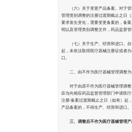
（六）关于变更产品备案。对于管理
管理类别调整的注册过渡期截止之日（
要求发生变化，需要变更备案的，备案
明以及管理类别调整文件，药品监督管
（七）关于生产、经营和进口。自管
起，未依法取得医疗器械注册证或者办
口。
二、由不作为医疗器械管理调整为按
对于由原不作为医疗器械管理调整为
应当向相应药品监督管理部门申请医疗
注册/备案过渡期截止之日（如有）起
产品备案的，不得生产、经营和进口。
三、调整后不作为医疗器械管理产