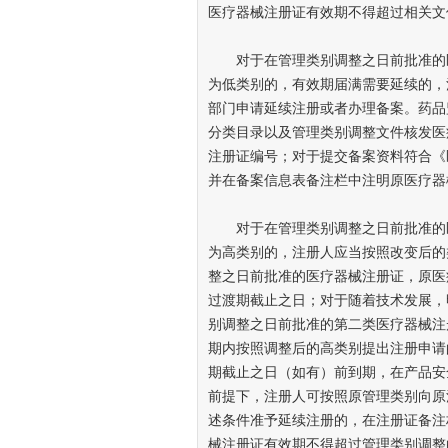
医疗器械注册证有效期不得超过相关文
对于在管理类别调整之日前批准的医
为低类别的，有效期届满需要延续的，
部门申请延续注册或者办理备案。药品
分类目录以及管理类别调整文件核发医
注册证编号；对于提交备案资料符合《
并在备案信息表备注栏中注明原医疗器
对于在管理类别调整之日前批准的医
为高类别的，注册人应当按照改变后的
整之日前批准的医疗器械注册证，原医
过渡期截止之日；对于随着技术发展，
别调整之日前批准的第二类医疗器械注
期内按照调整后的高类别提出注册申请
期截止之日（如有）前到期，在产品安
前提下，注册人可按照原管理类别向原
述条件准予延续注册的，在注册证备注
械注册证有效期不得超过管理类别调整