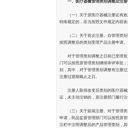
一、医疗器械管理类别调整后注册
（一）关于原医疗器械注册证有效期
特殊规定的，应当按照文件规定内容执
（二）关于首次注册。自管理类别调
按照调整后的类别受理产品注册申请。
对于管理类别调整之日前已受理首次
门可以按照原管理类别继续审评审批；
别，其中，对于管理类别调整有注册过
注册过渡期截止之日。
注册人取得改变后类别的医疗器械注
证，未主动注销的，原注册部门履行注
（三）关于延续注册。对于管理类别
申请，药品监督管理部门可以按照原管
注栏中注明调整后的产品管理类别，其