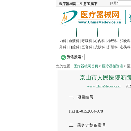
首页
招商
代理
供
内科
|
血液科
|
呼吸科
|
心内科
|
神经科
|
消化科
外科
|
口腔科
|
五官科
|
皮肤科
|
肛肠科
|
心胸科
资讯搜索：
您的位置：
医疗器械网首页
>
医疗器械资讯
> 
京山市人民医院新
www.ChinaMedevice.cn
202
一、项目编号
FZHB-0152604-078
二、采购计划备案号