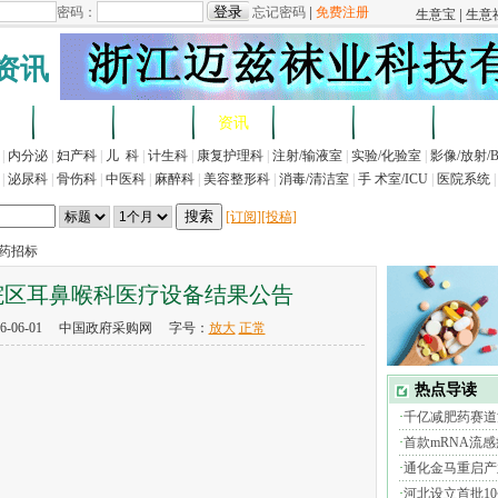
资讯
求
企业
产品
资讯
招标
展会
法规
|
内分泌
|
妇产科
|
儿 科
|
计生科
|
康复护理科
|
注射/输液室
|
实验/化验室
|
影像/放射/
|
泌尿科
|
骨伤科
|
中医科
|
麻醉科
|
美容整形科
|
消毒/清洁室
|
手 术室/ICU
|
医院系统
|
[订阅]
[投稿]
医药招标
院区耳鼻喉科医疗设备结果公告
6-06-01 中国政府采购网 字号：
放大
正常