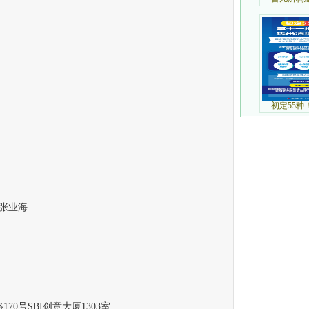
张业海
号SBI创意大厦1303室