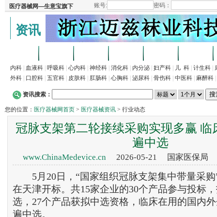
资讯
首页
招商
代理
供求
企业
产品
内科
|
血液科
|
呼吸科
|
心内科
|
神经科
|
消化科
|
内分泌
|
妇产科
|
儿 科
|
计生科
|
外科
|
口腔科
|
五官科
|
皮肤科
|
肛肠科
|
心胸科
|
泌尿科
|
骨伤科
|
中医科
|
麻醉科
资讯搜索：
您的位置：
医疗器械网首页
>
医疗器械资讯
> 行业动态
冠脉支架第二轮接续采购实现多赢 临
遍中选
www.ChinaMedevice.cn
2026-05-21 国家医保局
5月20日，“国家组织冠脉支架集中带量采购
在天津开标。共15家企业的30个产品参与投标
选，27个产品获拟中选资格，临床在用的国内
遍中选。