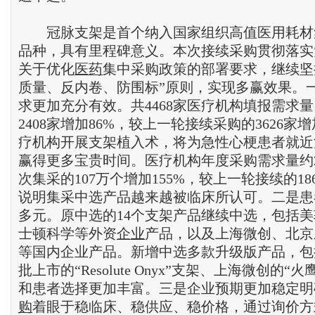
冠脉支架是首个纳入国家组织高值医用耗材
品种，具有里程碑意义。本次接续采购贯彻落实
关于优化
医药
集中采购政策的部署要求，继续坚
质量、反内卷、防围标”原则，实现多赢效果。
求更加充分有效。共4468家医疗机构填报需求
2408家增加86%，较上一轮接续采购的3626家
疗机构开展支架植入术，将为急性心梗患者就近
赢得更多宝贵时间。医疗机构年度采购需求量约2
次集采的107万个增加155%，较上一轮接续的18
说明集采中选产品越来越被临床所认可。二是患
多元。原中选的14个支架产品继续中选，包括
士顿科学等外资
企业
产品，以及上海微创、北京
等国内企业产品。新增中选多款升级版产品，包
批上市的“Resolute Onyx”支架、上海微创的“
和患者选择更加丰富。三是企业预期更加稳定明
购
着眼于稳临床、稳供应、稳价格，通过询价方