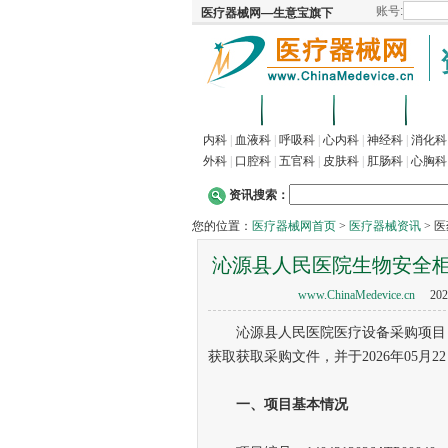
首页
招商
代理
供
内科
|
血液科
|
呼吸科
|
心内科
|
神经科
|
消化科
外科
|
口腔科
|
五官科
|
皮肤科
|
肛肠科
|
心胸科
资讯搜索：
您的位置：
医疗器械网首页
>
医疗器械资讯
> 
沁源县人民医院生物安全
www.ChinaMedevice.cn
202
沁源县人民医院医疗设备采购项目（
获取获取采购文件，并于2026年05月2
一、项目基本情况