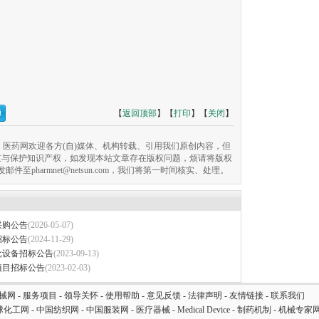
【
返回顶部
】【
打印
】【
关闭
】
医药网欢迎各方(自)媒体、机构转载、引用我们原创内容，但
重与保护知识产权，如发现本站文章存在版权问题，烦请将版权
pharmnet@netsun.com，我们将第一时间核实、处理。
采购公告
(2026-05-07)
招标公告
(2024-11-29)
批设备招标公告
(2023-09-13)
项目招标公告
(2023-02-03)
械网
-
服务项目
-
领导关怀
-
使用帮助
-
意见反馈
-
法律声明
-
友情链接
-
联系我们
球化工网
-
中国纺织网
-
中国服装网
-
医疗器械
-
Medical Device
-
制药机制
-
机械专家