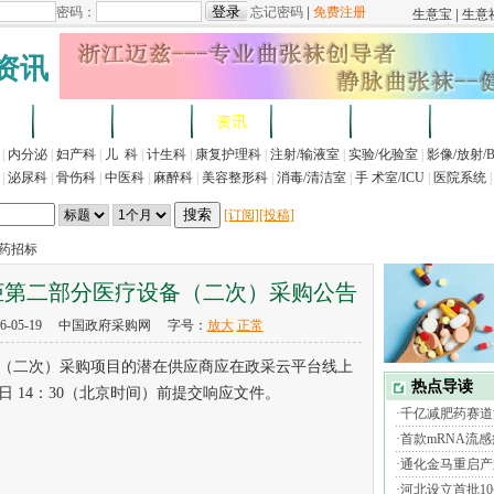
资讯
求
企业
产品
资讯
招标
展会
法规
|
内分泌
|
妇产科
|
儿 科
|
计生科
|
康复护理科
|
注射/输液室
|
实验/化验室
|
影像/放射/
|
泌尿科
|
骨伤科
|
中医科
|
麻醉科
|
美容整形科
|
消毒/清洁室
|
手 术室/ICU
|
医院系统
|
[订阅]
[投稿]
医药招标
柜第二部分医疗设备（二次）采购公告
6-05-19 中国政府采购网 字号：
放大
正常
二次）采购项目的潜在供应商应在政采云平台线上
2日 14：30（北京时间）前提交响应文件。