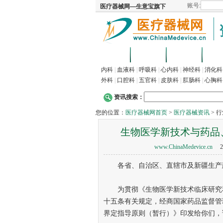
首页
招商
代理
供
内科
|
血液科
|
呼吸科
|
心内科
|
神经科
|
消化科
外科
|
口腔科
|
五官科
|
皮肤科
|
肛肠科
|
心胸科
资讯搜索：
您的位置：
医疗器械网首页
>
医疗器械资讯
> 
生物医学新技术与药品
www.ChinaMedevice.cn
20
各省、自治区、直辖市及新疆生产建
为贯彻《生物医学新技术临床研究和
十五条有关规定，经商国家药品监督管
界定指导原则（暂行）》印发给你们，