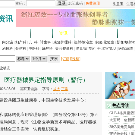
资讯
求
企业
产品
资讯
招标
展会
法规
|
内分泌
|
妇产科
|
儿 科
|
计生科
|
康复护理科
|
注射/输液室
|
实验/化验室
|
影像/放射/
|
泌尿科
|
骨伤科
|
中医科
|
麻醉科
|
美容整形科
|
消毒/清洁室
|
手 术室/ICU
|
医院系统
|
[订阅]
[投稿]
行业动态
、医疗器械界定指导原则（暂行）
26-05-06 国家卫健委 字号：
放大
正常
设兵团卫生健康委，中国生物技术发展中心：
临床转化应用管理条例》（国务院令第818号）第五
理局同意，现将《生物医学新技术与药品、医疗器械
请结合工作实际，认真组织实施。