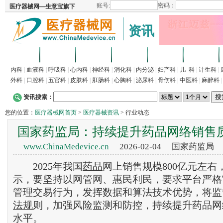
资讯
首页
招商
代理
供求
企业
产品
内科
|
血液科
|
呼吸科
|
心内科
|
神经科
|
消化科
|
内分泌
|
妇产科
|
儿 科
|
计生科
|
外科
|
口腔科
|
五官科
|
皮肤科
|
肛肠科
|
心胸科
|
泌尿科
|
骨伤科
|
中医科
|
麻醉科
资讯搜索：
您的位置：
医疗器械网首页
>
医疗器械资讯
> 行业动态
国家药监局：持续提升药品网络销售
www.ChinaMedevice.cn
2026-02-04 国家药监局
2025年我国
药品
网上销售规模800亿元左右
示，要坚持以网管网、惠民利民，要求平台严格
管理交易行为，发挥数据和算法技术优势，将监
法规
则，加强风险监测和防控，持续提升药品网
水平。