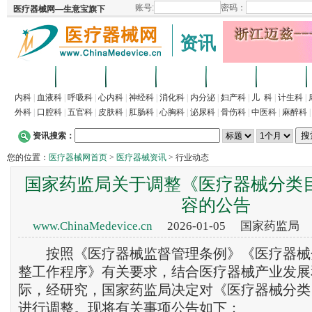
资讯
首页
招商
代理
供求
企业
产品
内科
|
血液科
|
呼吸科
|
心内科
|
神经科
|
消化科
|
内分泌
|
妇产科
|
儿 科
|
计生科
|
外科
|
口腔科
|
五官科
|
皮肤科
|
肛肠科
|
心胸科
|
泌尿科
|
骨伤科
|
中医科
|
麻醉科
资讯搜索：
您的位置：
医疗器械网首页
>
医疗器械资讯
> 行业动态
国家药监局关于调整《医疗器械分类
容的公告
www.ChinaMedevice.cn
2026-01-05 国家药监局
按照《医疗器械监督管理条例》《医疗器械
整工作程序》有关要求，结合医疗器械产业发展
际，经研究，国家药监局决定对《医疗器械分类
进行调整。现将有关事项公告如下：