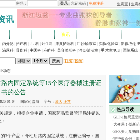
资讯
求
企业
产品
资讯
招标
展会
法规
|
内分泌
|
妇产科
|
儿 科
|
计生科
|
康复护理科
|
注射/输液室
|
实验/化验室
|
影像/放射/
|
泌尿科
|
骨伤科
|
中医科
|
麻醉科
|
美容整形科
|
消毒/清洁室
|
手 术室/ICU
|
医院系统
|
[订阅]
[投稿]
行业动态
路内固定系统等15个医疗器械注册证
书的公告
26-01-04 国家药监局 字号：
放大
正常
规定，根据企业申请，国家药品监督管理局注销以
证：
司的3个产品：脊柱后路内固定系统，注册证编号：国