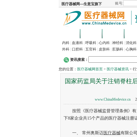
首页
招商
代理
供
内科
|
血液科
|
呼吸科
|
心内科
|
神经科
|
消化科
外科
|
口腔科
|
五官科
|
皮肤科
|
肛肠科
|
心胸科
资讯搜索：
您的位置：
医疗器械网首页
>
医疗器械资讯
> 
国家药监局关于注销脊柱后
www.ChinaMedevice.cn
20
按照《医疗器械监督管理条例》有关
下8家企业共15个产品的医疗器械注册
一、 常州奥斯迈
医疗器械
有限公