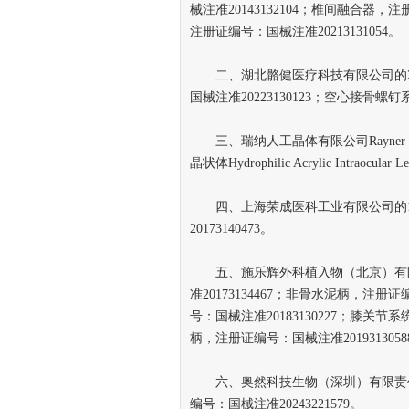
械注准20143132104；椎间融合器，
注册证编号：国械注准20213131054。
二、湖北骼健医疗科技有限公司的2
国械注准20223130123；空心接骨螺钉
三、瑞纳人工晶体有限公司Rayner Intra
晶状体Hydrophilic Acrylic Intrao
四、上海荣成医科工业有限公司的1
20173140473。
五、施乐辉外科植入物（北京）有限
准20173134467；非骨水泥柄，注册
号：国械注准20183130227；膝关节
柄，注册证编号：国械注准2019313058
六、奥然科技生物（深圳）有限责任
编号：国械注准20243221579。