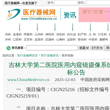
资讯
首页
招商
代理
供求
企业
产品
内科
|
血液科
|
呼吸科
|
心内科
|
神经科
|
消化科
|
内分泌
|
妇产科
|
儿 科
|
计生科
|
外科
|
口腔科
|
五官科
|
皮肤科
|
肛肠科
|
心胸科
|
泌尿科
|
骨伤科
|
中医科
|
麻醉科
资讯搜索：
您的位置：
医疗器械网首页
>
医疗器械资讯
> 医药招标
吉林大学第二医院医用内窥镜摄像系
标公告
www.ChinaMedevice.cn
2025-12-03 中国政府采购
一、项目编号：CIGN25216（招标文件编号
CIGN25219/01）
二、项目名称：吉林大学第二医院医用内窥