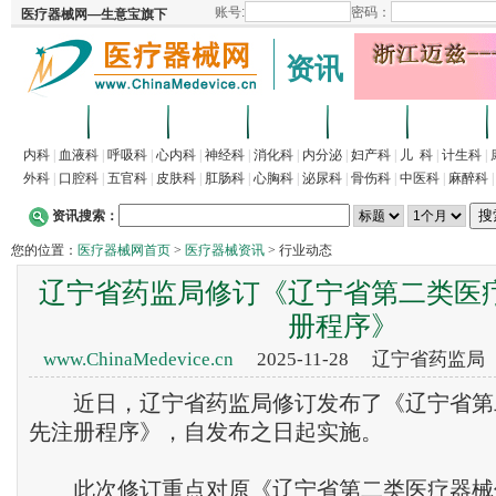
资讯
首页
招商
代理
供求
企业
产品
内科
|
血液科
|
呼吸科
|
心内科
|
神经科
|
消化科
|
内分泌
|
妇产科
|
儿 科
|
计生科
|
外科
|
口腔科
|
五官科
|
皮肤科
|
肛肠科
|
心胸科
|
泌尿科
|
骨伤科
|
中医科
|
麻醉科
资讯搜索：
您的位置：
医疗器械网首页
>
医疗器械资讯
> 行业动态
辽宁省药监局修订《辽宁省第二类医
册程序》
www.ChinaMedevice.cn
2025-11-28 辽宁省药监
近日，辽宁省药监局修订发布了《辽宁省第
先注册程序》，自发布之日起实施。
此次修订重点对原《辽宁省第二类医疗器械