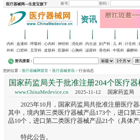
资讯
首页
招商
代理
供求
企业
产品
内科
|
血液科
|
呼吸科
|
心内科
|
神经科
|
消化科
|
内分泌
|
妇产科
|
儿 科
|
计生科
|
外科
|
口腔科
|
五官科
|
皮肤科
|
肛肠科
|
心胸科
|
泌尿科
|
骨伤科
|
中医科
|
麻醉科
资讯搜索：
您的位置：
医疗器械网首页
>
医疗器械资讯
> 行业动态
国家药监局关于批准注册204个医疗
www.ChinaMedevice.cn
2025-11-12 国家药监局
2025年10月，国家药监局共批准注册医疗器械
其中，境内第三类医疗器械产品173个，进口第
品10个，进口第二类医疗器械产品21个（具体
特此公告。