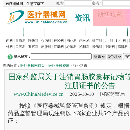
资讯
首页
招商
代理
供求
企业
产品
内科
|
血液科
|
呼吸科
|
心内科
|
神经科
|
消化科
|
内分泌
|
妇产科
|
儿 科
|
计生科
|
外科
|
口腔科
|
五官科
|
皮肤科
|
肛肠科
|
心胸科
|
泌尿科
|
骨伤科
|
中医科
|
麻醉科
资讯搜索：
您的位置：
医疗器械网首页
>
医疗器械资讯
> 行业动态
国家药监局关于注销胃肠胶囊标记物等
注册证书的公告
www.ChinaMedevice.cn
2025-10-10 国家药监局
按照《医疗器械监督管理条例》规定，根据
药品监督管理局现注销以下3家企业共5个产品
证：