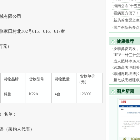
械有限公司
北302号615、616、617室
（万元）
货物单价
货物品牌
货物型号
货物数量
（元）
科曼
K22A
4台
128000
）名单：
遥（采购人代表）