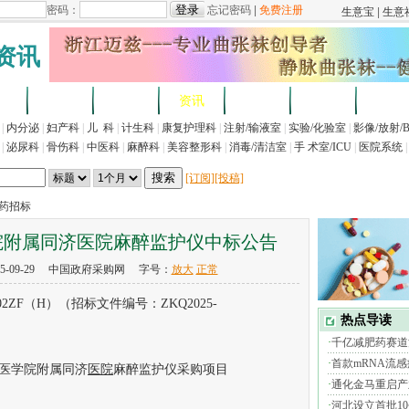
资讯
求
企业
产品
资讯
招标
展会
法规
|
内分泌
|
妇产科
|
儿 科
|
计生科
|
康复护理科
|
注射/输液室
|
实验/化验室
|
影像/放射/
|
泌尿科
|
骨伤科
|
中医科
|
麻醉科
|
美容整形科
|
消毒/清洁室
|
手 术室/ICU
|
医院系统
|
[订阅]
[投稿]
医药招标
院附属同济医院麻醉监护仪中标公告
5-09-29 中国政府采购网 字号：
放大
正常
02ZF（H）（招标文件编号：ZKQ2025-
医学院附属同济
医院
麻醉监护仪采购项目