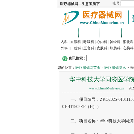
首页
招商
代理
供
内科
|
血液科
|
呼吸科
|
心内科
|
神经科
|
消化科
外科
|
口腔科
|
五官科
|
皮肤科
|
肛肠科
|
心胸科
资讯搜索：
您的位置：
医疗器械网首页
>
医疗器械资讯
> 
华中科技大学同济医学
www.ChinaMedevice.cn
202
一、项目编号：ZKQ2025-0101115
010111502ZF（H））
二、项目名称：华中科技大学同济