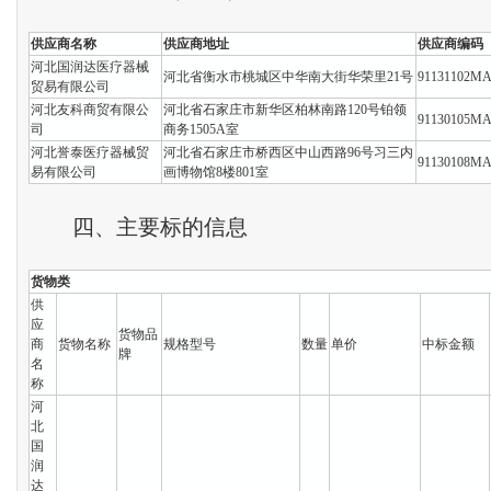
供应商名称
供应商地址
供应商编码
河北国润达医疗器械
河北省衡水市桃城区中华南大街华荣里21号
91131102MA
贸易有限公司
河北友科商贸有限公
河北省石家庄市新华区柏林南路120号铂领
91130105M
司
商务1505A室
河北誉泰医疗器械贸
河北省石家庄市桥西区中山西路96号习三内
91130108M
易有限公司
画博物馆8楼801室
四、主要标的信息
货物类
供
应
货物品
商
货物名称
规格型号
数量
单价
中标金额
牌
名
称
河
北
国
润
达