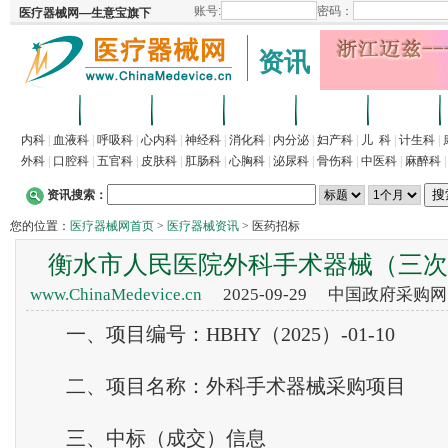
资讯
首页
招商
代理
供求
企业
产品
内科
|
血液科
|
呼吸科
|
心内科
|
神经科
|
消化科
|
内分泌
|
妇产科
|
儿 科
|
计生科
|
外科
|
口腔科
|
五官科
|
皮肤科
|
肛肠科
|
心胸科
|
泌尿科
|
骨伤科
|
中医科
|
麻醉科
资讯搜索：
您的位置：
医疗器械网首页
>
医疗器械资讯
> 医药招标
衡水市人民医院外科手术器械（三次
www.ChinaMedevice.cn
2025-09-29 中国政府采购
一、项目编号：HBHY（2025）-01-10
二、项目名称：外科手术器械采购项目
三、中标（成交）信息