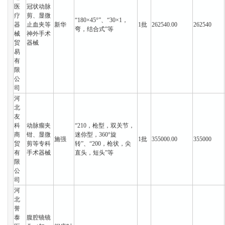
医
冠状动脉
疗
剪、显微
“180×45°”、“30×1，
器
止血夹等
新华
1批
262540.00
262540
弯，结合式”等
械
神外手术
贸
器械
易
有
限
公
司
河
北
友
科
动脉瘤夹
“210，枪型，双关节，
商
钳、显微
迷你型，360°旋
施强
1批
355000.00
355000
贸
剪等专科
转”、“200，枪状，尖
有
手术器械
直头，短头”等
限
公
司
河
北
誉
泰
腹腔镜镜