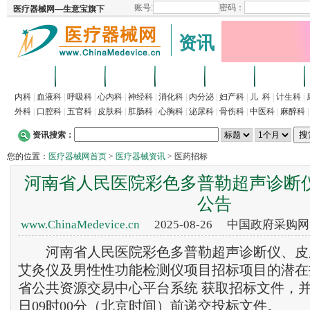
资讯
首页
招商
代理
供求
企业
产品
内科
|
血液科
|
呼吸科
|
心内科
|
神经科
|
消化科
|
内分泌
|
妇产科
|
儿 科
|
计生科
|
外科
|
口腔科
|
五官科
|
皮肤科
|
肛肠科
|
心胸科
|
泌尿科
|
骨伤科
|
中医科
|
麻醉科
资讯搜索：
您的位置：
医疗器械网首页
>
医疗器械资讯
> 医药招标
河南省人民医院彩色多普勒超声诊断
公告
www.ChinaMedevice.cn
2025-08-26 中国政府采购
河南省人民医院彩色多普勒超声诊断仪、皮
艾灸仪及男性性功能检测仪项目招标项目的潜在
省公共资源交易中心平台系统 获取招标文件，并于2
日09时00分（北京时间）前递交投标文件。