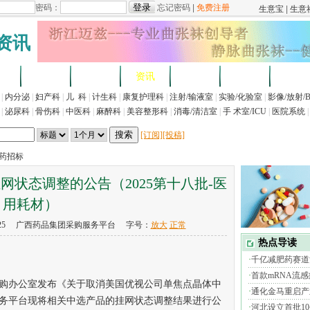
资讯
求
企业
产品
资讯
招标
展会
法规
|
内分泌
|
妇产科
|
儿 科
|
计生科
|
康复护理科
|
注射/输液室
|
实验/化验室
|
影像/放射/
|
泌尿科
|
骨伤科
|
中医科
|
麻醉科
|
美容整形科
|
消毒/清洁室
|
手 术室/ICU
|
医院系统
|
[订阅]
[投稿]
医药招标
状态调整的公告（2025第十八批-医
用耗材）
8-25 广西药品集团采购服务平台 字号：
放大
正常
办公室发布《关于取消美国优视公司单焦点晶体中
务平台现将相关中选产品的挂网状态调整结果进行公