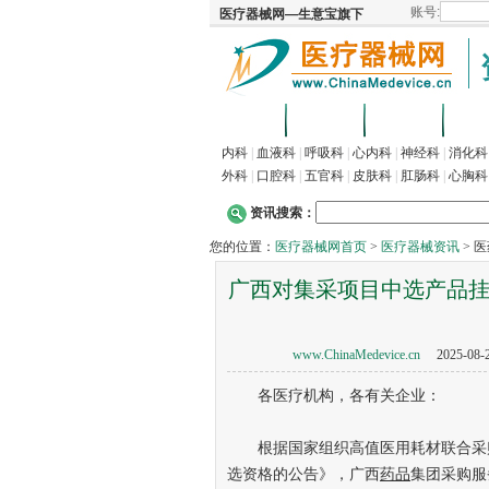
首页
招商
代理
供
内科
|
血液科
|
呼吸科
|
心内科
|
神经科
|
消化科
外科
|
口腔科
|
五官科
|
皮肤科
|
肛肠科
|
心胸科
资讯搜索：
您的位置：
医疗器械网首页
>
医疗器械资讯
> 
广西对集采项目中选产品挂网
www.ChinaMedevice.cn
2025-0
各医疗机构，各有关企业：
根据国家组织高值医用耗材联合采购
选资格的公告》，广西
药品
集团采购服