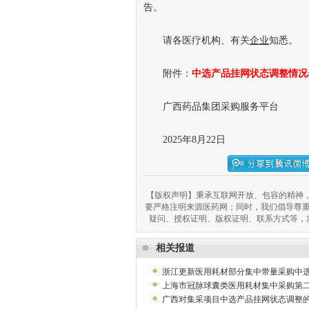
告。
请各医疗机构、有关
企业
知悉。
附件：
中选产品挂网状态调整情况表
广西药品集团
采购
服务平台
2025年8月22日
【版权声明】秉承互联网开放、包容的精神，
要严格注明来源医药网；同时，我们倡导尊
疑问、授权证明、版权证明、联系方式等，发邮件至
相关报道
浙江更新医用耗材部分集中带量采购中
上海市冠脉球囊类医用耗材集中采购第
广西对集采项目中选产品挂网状态调整的公