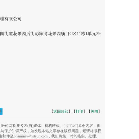
理有限公司
道花果园后街彭家湾花果园项目C区11栋1单元29
【
返回顶部
】【
打印
】【
关闭
】
医药网欢迎各方(自)媒体、机构转载、引用我们原创内容，但
重与保护知识产权，如发现本站文章存在版权问题，烦请将版权
pharmnet@netsun.com，我们将第一时间核实、处理。