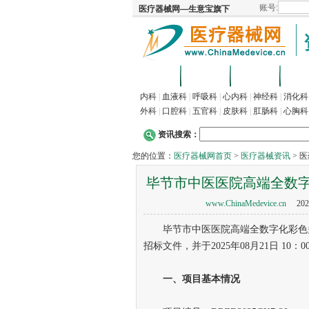
首页
招商
代理
供
内科
|
血液科
|
呼吸科
|
心内科
|
神经科
|
消化科
外科
|
口腔科
|
五官科
|
皮肤科
|
肛肠科
|
心胸科
资讯搜索：
您的位置：
医疗器械网首页
>
医疗器械资讯
> 
毕节市中医医院高端全数
www.ChinaMedevice.cn
202
毕节市中医医院高端全数字化彩色多
招标文件，并于2025年08月21日 1
一、项目基本情况