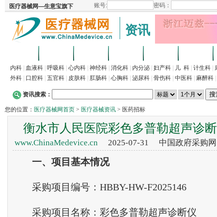
资讯
首页
招商
代理
供求
企业
产品
内科
|
血液科
|
呼吸科
|
心内科
|
神经科
|
消化科
|
内分泌
|
妇产科
|
儿 科
|
计生科
|
外科
|
口腔科
|
五官科
|
皮肤科
|
肛肠科
|
心胸科
|
泌尿科
|
骨伤科
|
中医科
|
麻醉科
资讯搜索：
您的位置：
医疗器械网首页
>
医疗器械资讯
> 医药招标
衡水市人民医院彩色多普勒超声诊断
www.ChinaMedevice.cn
2025-07-31 中国政府采购
一、项目基本情况
采购项目编号：HBBY-HW-F2025146
采购项目名称：彩色多普勒超声诊断仪