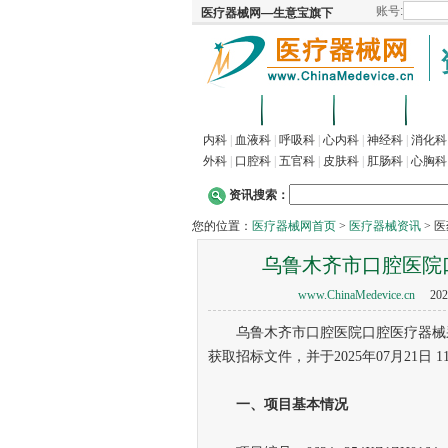
首页
招商
代理
供
内科
|
血液科
|
呼吸科
|
心内科
|
神经科
|
消化科
外科
|
口腔科
|
五官科
|
皮肤科
|
肛肠科
|
心胸科
资讯搜索：
您的位置：
医疗器械网首页
>
医疗器械资讯
> 
乌鲁木齐市口腔医院
www.ChinaMedevice.cn
202
乌鲁木齐市口腔医院口腔医疗器械采
获取招标文件，并于2025年07月21日
一
、
项目基本情况