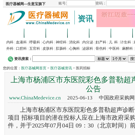
资讯
首页
招商
代理
供求
企业
产品
内科
|
血液科
|
呼吸科
|
心内科
|
神经科
|
消化科
|
内分泌
|
妇产科
|
儿 科
|
计生科
|
外科
|
口腔科
|
五官科
|
皮肤科
|
肛肠科
|
心胸科
|
泌尿科
|
骨伤科
|
中医科
|
麻醉科
资讯搜索：
您的位置：
医疗器械网首页
>
医疗器械资讯
> 医药招标
上海市杨浦区市东医院彩色多普勒超
公告
www.ChinaMedevice.cn
2025-06-13 中国政府采购
上海市杨浦区市东医院彩色多普勒超声诊断
项目 招标项目的潜在投标人应在上海市政府采
件，并于2025年07月04日 09：30（北京时间