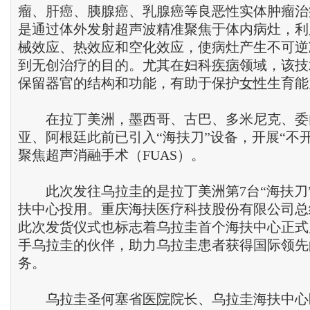
瘤、肝癌、胰腺癌、乳腺癌等良恶性实体肿瘤治
是通过体外发射超声波精准聚焦于体内病灶，利
械效应、热效应和空化效应，使病灶产生不可逆
到无创治疗的目的。尤其在妇科
疾病
领域，该技
保留器官的结构和功能，有助于保护
女性
生育能
在拉丁美洲，墨西哥、古巴、多米尼克、委
亚、阿根廷此前已引入“海扶刀”设备，开展“不
聚焦超声消融手术（FUAS）。
此次发往乌拉圭的是拉丁美洲第7台“海扶刀
扶中心投用。重庆海扶医疗科技股份有限公司总
此次发货仪式也标志着乌拉圭首个海扶中心正式
手乌拉圭的伙伴，助力乌拉圭患者获得国际领先
务。
乌拉圭圣何塞省
医院
院长、乌拉圭海扶中心