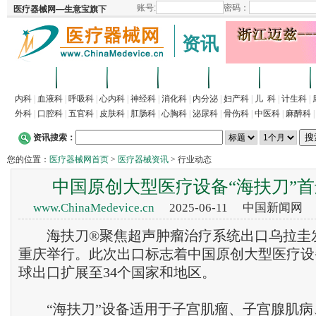
资讯
首页
招商
代理
供求
企业
产品
内科
|
血液科
|
呼吸科
|
心内科
|
神经科
|
消化科
|
内分泌
|
妇产科
|
儿 科
|
计生科
|
外科
|
口腔科
|
五官科
|
皮肤科
|
肛肠科
|
心胸科
|
泌尿科
|
骨伤科
|
中医科
|
麻醉科
资讯搜索：
您的位置：
医疗器械网首页
>
医疗器械资讯
> 行业动态
中国原创大型医疗设备“海扶刀”
www.ChinaMedevice.cn
2025-06-11 中国新闻网
海扶刀®聚焦超声肿瘤治疗系统出口乌拉圭发
重庆举行。此次出口标志着中国原创大型医疗设
球出口扩展至34个国家和地区。
“海扶刀”设备适用于子宫肌瘤、子宫腺肌病