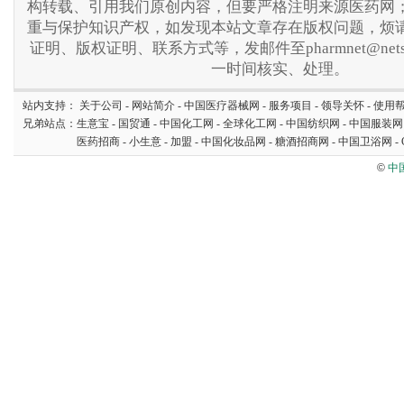
构转载、引用我们原创内容，但要严格注明来源医药网
重与保护知识产权，如发现本站文章存在版权问题，烦
证明、版权证明、联系方式等，发邮件至pharmnet@nets
一时间核实、处理。
站内支持：
关于公司
-
网站简介
-
中国医疗器械网
-
服务项目
-
领导关怀
-
使用
兄弟站点：
生意宝
-
国贸通
-
中国化工网
-
全球化工网
-
中国纺织网
-
中国服装网
医药招商
-
小生意
-
加盟
-
中国化妆品网
-
糖酒招商网
-
中国卫浴网
-
©
中