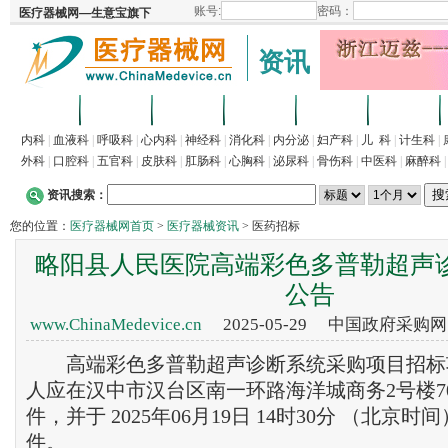
资讯
首页
招商
代理
供求
企业
产品
内科
|
血液科
|
呼吸科
|
心内科
|
神经科
|
消化科
|
内分泌
|
妇产科
|
儿 科
|
计生科
|
外科
|
口腔科
|
五官科
|
皮肤科
|
肛肠科
|
心胸科
|
泌尿科
|
骨伤科
|
中医科
|
麻醉科
资讯搜索：
您的位置：
医疗器械网首页
>
医疗器械资讯
> 医药招标
略阳县人民医院高端彩色多普勒超声
公告
www.ChinaMedevice.cn
2025-05-29 中国政府采购
高端彩色多普勒超声诊断系统采购项目招标
人应在汉中市汉台区南一环路海洋城商务2号楼7
件，并于 2025年06月19日 14时30分 （北京
件。