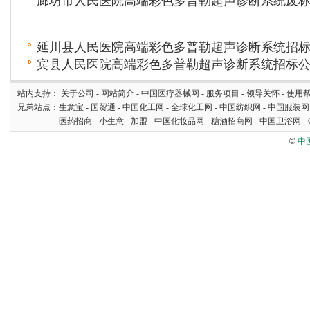
廊坊市人民医院高端彩色多普勒超声诊断系统废
延川县人民医院高端彩色多普勒超声诊断系统招
宾县人民医院高端彩色多普勒超声诊断系统招标
站内支持：
关于公司
-
网站简介
-
中国医疗器械网
-
服务项目
-
领导关怀
-
使用
兄弟站点：
生意宝
-
国贸通
-
中国化工网
-
全球化工网
-
中国纺织网
-
中国服装网
医药招商
-
小生意
-
加盟
-
中国化妆品网
-
糖酒招商网
-
中国卫浴网
-
©
中