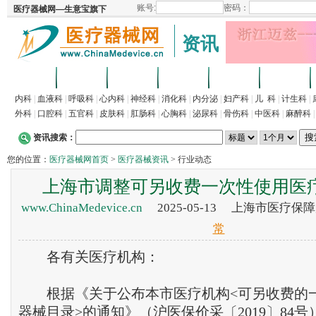
资讯
首页
招商
代理
供求
企业
产品
内科
|
血液科
|
呼吸科
|
心内科
|
神经科
|
消化科
|
内分泌
|
妇产科
|
儿 科
|
计生科
|
外科
|
口腔科
|
五官科
|
皮肤科
|
肛肠科
|
心胸科
|
泌尿科
|
骨伤科
|
中医科
|
麻醉科
资讯搜索：
您的位置：
医疗器械网首页
>
医疗器械资讯
> 行业动态
上海市调整可另收费一次性使用医
www.ChinaMedevice.cn
2025-05-13 上海市医疗
常
各有关医疗机构：
根据《关于公布本市医疗机构<可另收费的
器械
目录>的通知》（沪医保价采〔2019〕84