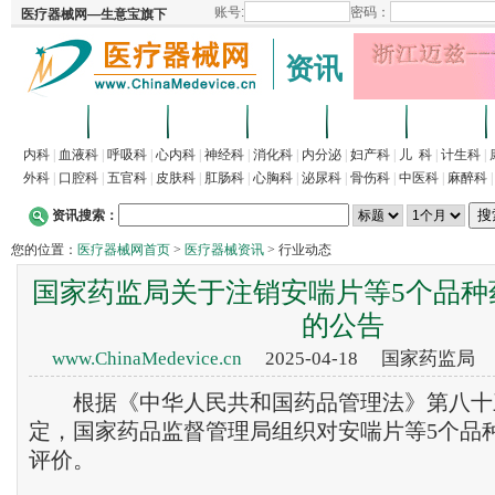
资讯
首页
招商
代理
供求
企业
产品
内科
|
血液科
|
呼吸科
|
心内科
|
神经科
|
消化科
|
内分泌
|
妇产科
|
儿 科
|
计生科
|
外科
|
口腔科
|
五官科
|
皮肤科
|
肛肠科
|
心胸科
|
泌尿科
|
骨伤科
|
中医科
|
麻醉科
资讯搜索：
您的位置：
医疗器械网首页
>
医疗器械资讯
> 行业动态
国家药监局关于注销安喘片等5个品种
的公告
www.ChinaMedevice.cn
2025-04-18 国家药监局
根据《中华人民共和国药品管理法》第八十
定，国家药品监督管理局组织对安喘片等5个品
评价。