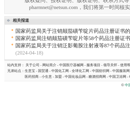
版权疑问、授权证明、版权证明、联系方式等
pharmnet@netsun.com，我们将第一时间
相关报道
国家药监局关于注销颠茄磺苄啶片药品注册证书
国家药监局注销颠茄磺苄啶片等58个药品注册证
国家药监局关于注销泛影葡胺注射液等87个药品
(2024-04-18)
站内支持：
关于公司
-
网站简介
-
中国医疗器械网
-
服务项目
-
领导关怀
-
使用
兄弟站点：
生意宝
-
国贸通
-
中国化工网
-
全球化工网
-
中国纺织网
-
中国服装网
医药招商
-
小生意
-
加盟
-
中国化妆品网
-
糖酒招商网
-
中国卫浴网
-
©
中