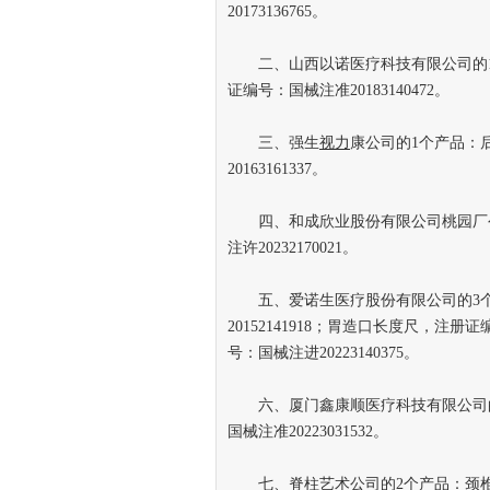
20173136765。
二、山西以诺医疗科技有限公司的1
证编号：国械注准20183140472。
三、强生
视力
康公司的1个产品：
20163161337。
四、和成欣业股份有限公司桃园厂公
注许20232170021。
五、爱诺生医疗股份有限公司的3个
20152141918；胃造口长度尺，注册
号：国械注进20223140375。
六、厦门鑫康顺医疗科技有限公司的
国械注准20223031532。
七、脊柱艺术公司的2个产品：颈椎前路