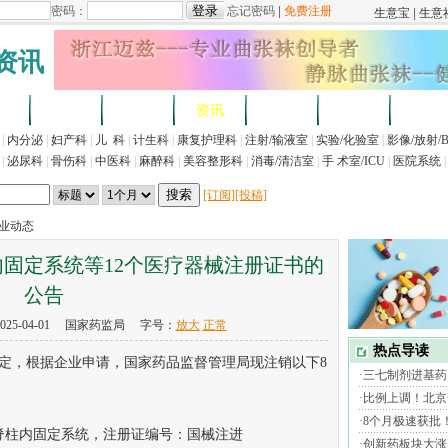
资讯
求
企业
产品
资讯
招标
展会
法规
|
内分泌
|
妇产科
|
儿 科
|
计生科
|
康复护理科
|
注射/输液室
|
实验/化验室
|
影像/放射/
|
泌尿科
|
骨伤科
|
中医科
|
麻醉科
|
美容整形科
|
消毒/清洁室
|
手 术室/ICU
|
医院系统
|
[订阅]
[投稿]
行业动态
固定系统等12个医疗器械注册证书的
公告
25-04-01 国家药监局 字号：
放大
正常
，根据企业申请，国家药品监督管理局现注销以下8
柱内固定系统，注册证编号：国械注进