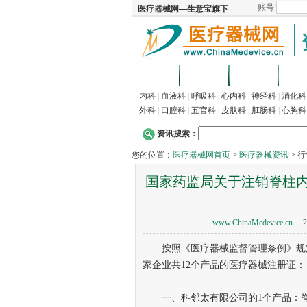
首页
招商
代理
供
内科
|
血液科
|
呼吸科
|
心内科
|
神经科
|
消化科
外科
|
口腔科
|
五官科
|
皮肤科
|
肛肠科
|
心胸科
资讯搜索：
您的位置：
医疗器械网首页
>
医疗器械资讯
> 
国家药监局关于注销脊柱内
www.ChinaMedevice.cn
20
按照《医疗器械监督管理条例》规定
家企业共12个产品的医疗器械注册证：
一、科邻太有限公司的1个产品：脊