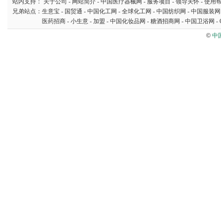
站内支持：
关于公司
-
网站简介
-
中国医疗器械网
-
服务项目
-
领导关怀
-
使用
兄弟站点：
生意宝
-
国贸通
-
中国化工网
-
全球化工网
-
中国纺织网
-
中国服装网
医药招商
-
小生意
-
加盟
-
中国化妆品网
-
糖酒招商网
-
中国卫浴网
-
©
中