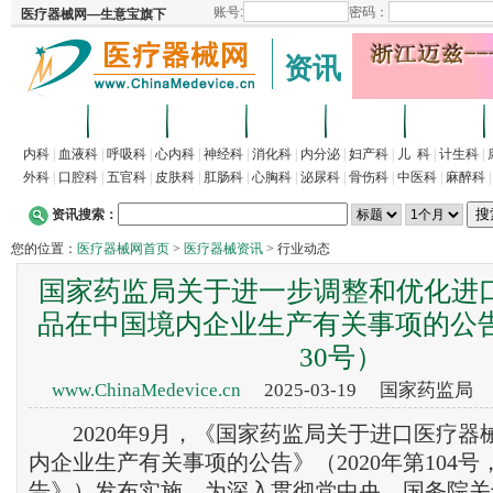
资讯
首页
招商
代理
供求
企业
产品
内科
|
血液科
|
呼吸科
|
心内科
|
神经科
|
消化科
|
内分泌
|
妇产科
|
儿 科
|
计生科
|
外科
|
口腔科
|
五官科
|
皮肤科
|
肛肠科
|
心胸科
|
泌尿科
|
骨伤科
|
中医科
|
麻醉科
资讯搜索：
您的位置：
医疗器械网首页
>
医疗器械资讯
> 行业动态
国家药监局关于进一步调整和优化进
品在中国境内企业生产有关事项的公告（
30号）
www.ChinaMedevice.cn
2025-03-19
国家药监局
2020年9月，《国家药监局关于进口医疗器
内企业生产有关事项的公告》（2020年第104
告》）发布实施。为深入贯彻党中央、国务院关