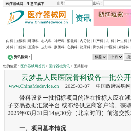
资讯
首页
招商
代理
供求
企业
产品
内科
|
血液科
|
呼吸科
|
心内科
|
神经科
|
消化科
|
内分泌
|
妇产科
|
儿 科
|
计生科
|
外科
|
口腔科
|
五官科
|
皮肤科
|
肛肠科
|
心胸科
|
泌尿科
|
骨伤科
|
中医科
|
麻醉科
资讯搜索：
您的位置：
医疗器械网首页
>
医疗器械资讯
> 医药招标
云梦县人民医院骨科设备一批公开
www.ChinaMedevice.cn
2025-03-07 中国政府采购
骨科设备一批招标项目的潜在投标人应在湖
子交易数据汇聚平台 或布络供应商客户端。获
2025年03月31日14点30分（北京时间）前递交
一
、
项目基本情况