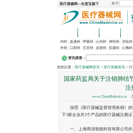
首页
招商
代理
供
内科
|
血液科
|
呼吸科
|
心内科
|
神经科
|
消化科
外科
|
口腔科
|
五官科
|
皮肤科
|
肛肠科
|
心胸科
资讯搜索：
您的位置：
医疗器械网首页
>
医疗器械资讯
> 
国家药监局关于注销肺结节
注
www.ChinaMedevice.cn
20
按照《医疗器械监督管理条例》的规
下3家企业共3个产品的医疗器械注册证
一、上海商汤智能科技有限公司的1