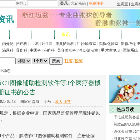
资讯
求
企业
产品
资讯
招标
展会
法规
|
内分泌
|
妇产科
|
儿 科
|
计生科
|
康复护理科
|
注射/输液室
|
实验/化验室
|
影像/放射/
|
泌尿科
|
骨伤科
|
中医科
|
麻醉科
|
美容整形科
|
消毒/清洁室
|
手 术室/ICU
|
医院系统
|
[订阅]
[投稿]
行业动态
CT图像辅助检测软件等3个医疗器械
册证书的公告
25-02-18
国家药监局
字号：
放大
正常
定，根据企业申请，国家药品监督管理局现注销以
：
个产品：肺结节CT图像辅助检测软件，注册证编