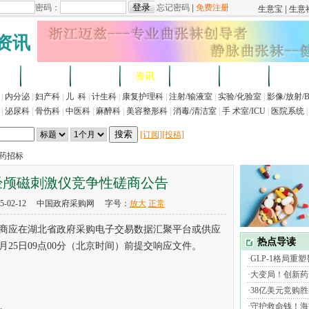
资讯
求
企业
产品
资讯
招标
展会
法规
|
内分泌
|
妇产科
|
儿 科
|
计生科
|
康复护理科
|
注射/输液室
|
实验/化验室
|
影像/放射/
|
泌尿科
|
骨伤科
|
中医科
|
麻醉科
|
美容整形科
|
消毒/清洁室
|
手 术室/ICU
|
医院系统
|
[订阅]
[投稿]
医药招标
经颅磁刺激仪竞争性磋商公告
5-02-12 中国政府采购网 字号：
放大
正常
应在湖北省政府采购电子交易数据汇聚平台或供应
2月25日09点00分（北京时间）前提交响应文件。