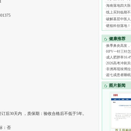
1
1375
后30天内 ，质保期：验收合格后不低于5年。
标：否