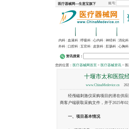
首页
招商
代理
供
内科
|
血液科
|
呼吸科
|
心内科
|
神经科
|
消化科
外科
|
口腔科
|
五官科
|
皮肤科
|
肛肠科
|
心胸科
资讯搜索：
您的位置：
医疗器械网首页
>
医疗器械资讯
> 
十堰市太和医院
www.ChinaMedevice.cn
202
经颅磁刺激仪采购项目的潜在供应商
商客户端获取采购文件，并于2025年0
一、项目基本情况