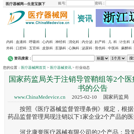
资讯
首页
招商
代理
供求
企业
产品
内科
|
血液科
|
呼吸科
|
心内科
|
神经科
|
消化科
|
内分泌
|
妇产科
|
儿 科
|
计生科
|
外科
|
口腔科
|
五官科
|
皮肤科
|
肛肠科
|
心胸科
|
泌尿科
|
骨伤科
|
中医科
|
麻醉科
资讯搜索：
您的位置：
医疗器械网首页
>
医疗器械资讯
> 行业动态
国家药监局关于注销导管鞘组等2个医
书的公告
www.ChinaMedevice.cn
2025-02-10
国家药监局
按照《医疗器械监督管理条例》规定，根据
药品监督管理局现注销以下1家企业2个产品的
河北康誉
医疗器械
有限公司的2个产品：导