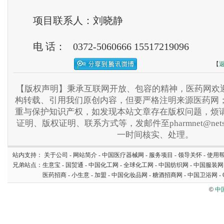
项目联系人：刘晓静
电 话： 0372-5060666 15517219096
【
【版权声明】秉承互联网开放、包容的精神，医药网欢迎
构转载、引用我们原创内容，但要严格注明来源医药网
重与保护知识产权，如发现本站文章存在版权问题，烦
证明、版权证明、联系方式等，发邮件至pharmnet@nets
一时间核实、处理。
站内支持：
关于公司
-
网站简介
-
中国医疗器械网
-
服务项目
-
领导关怀
-
使用
兄弟站点：
生意宝
-
国贸通
-
中国化工网
-
全球化工网
-
中国纺织网
-
中国服装网
医药招商
-
小生意
-
加盟
-
中国化妆品网
-
糖酒招商网
-
中国卫浴网
-
©
中