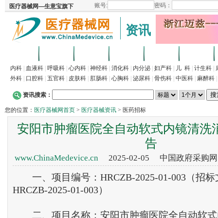
资讯
首页
招商
代理
供求
企业
产品
内科
|
血液科
|
呼吸科
|
心内科
|
神经科
|
消化科
|
内分泌
|
妇产科
|
儿 科
|
计生科
|
外科
|
口腔科
|
五官科
|
皮肤科
|
肛肠科
|
心胸科
|
泌尿科
|
骨伤科
|
中医科
|
麻醉科
资讯搜索：
您的位置：
医疗器械网首页
>
医疗器械资讯
> 医药招标
安阳市肿瘤医院全自动软式内镜清洗
告
www.ChinaMedevice.cn
2025-02-05 中国政府采购
一、项目编号：HRCZB-2025-01-003（招
HRCZB-2025-01-003）
二、项目名称：安阳市肿瘤医院全自动软式