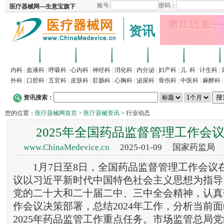
资讯
首页
招商
代理
供求
企业
产品
内科
|
血液科
|
呼吸科
|
心内科
|
神经科
|
消化科
|
内分泌
|
妇产科
|
儿 科
|
计生科
|
外科
|
口腔科
|
五官科
|
皮肤科
|
肛肠科
|
心胸科
|
泌尿科
|
骨伤科
|
中医科
|
麻醉科
资讯搜索：
您的位置：
医疗器械网首页
>
医疗器械资讯
> 行业动态
2025年全国药品监督管理工作会
www.ChinaMedevice.cn
2025-01-09 国家药监局
1月7日至8日，全国药品监督管理工作会议
议以习近平新时代中国特色社会主义思想为指导
党的二十大和二十届二中、三中全会精神，认真
作会议决策部署，总结2024年工作，分析当前
2025年药品监管工作重点任务。市场监管总局