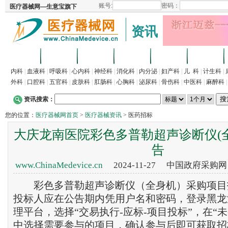
资讯
首页
招商
代理
供求
企业
产品
内科
|
血液科
|
呼吸科
|
心内科
|
神经科
|
消化科
|
内分泌
|
妇产科
|
儿 科
|
计生科
|
外科
|
口腔科
|
五官科
|
皮肤科
|
肛肠科
|
心胸科
|
泌尿科
|
骨伤科
|
中医科
|
麻醉科
资讯搜索：
您的位置：
医疗器械网首页
>
医疗器械资讯
> 医药招标
大庆龙南医院彩色多普勒超声诊断仪(
告
www.ChinaMedevice.cn
2024-11-27 中国政府采购
彩色多普勒超声诊断仪（全身机）采购项目
投标人应在公告期内凭用户名和密码，登录黑龙
理平台，选择“交易执行-应标-项目投标”，在“
中选择需要参与的项目，确认参与后即可获取招