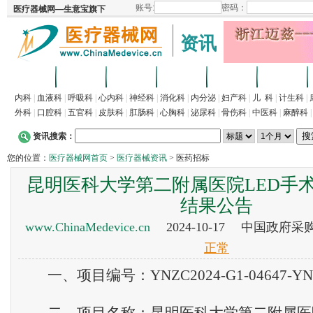
资讯
首页
招商
代理
供求
企业
产品
内科
|
血液科
|
呼吸科
|
心内科
|
神经科
|
消化科
|
内分泌
|
妇产科
|
儿 科
|
计生科
|
外科
|
口腔科
|
五官科
|
皮肤科
|
肛肠科
|
心胸科
|
泌尿科
|
骨伤科
|
中医科
|
麻醉科
资讯搜索：
您的位置：
医疗器械网首页
>
医疗器械资讯
> 医药招标
昆明医科大学第二附属医院LED手
结果公告
www.ChinaMedevice.cn
2024-10-17 中国政府
正常
一、项目编号：YNZC2024-G1-04647-YNQ