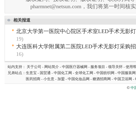
pharmnet@netsun.com，我们将第一时间
相关报道
北京大学第一医院中心院区手术室LED手术无影
19)
大连医科大学附属第二医院LED手术无影灯采购
16)
站内支持：
关于公司
-
网站简介
-
中国医疗器械网
-
服务项目
-
领导关怀
-
使用
兄弟站点：
生意宝
-
国贸通
-
中国化工网
-
全球化工网
-
中国纺织网
-
中国服装网
医药招商
-
小生意
-
加盟
-
中国化妆品网
-
糖酒招商网
-
中国卫浴网
-
©
中