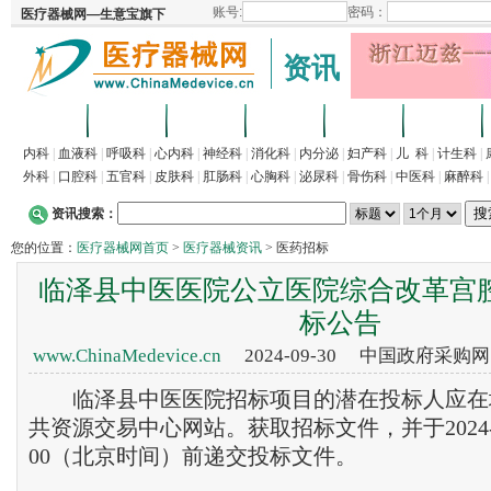
资讯
首页
招商
代理
供求
企业
产品
内科
|
血液科
|
呼吸科
|
心内科
|
神经科
|
消化科
|
内分泌
|
妇产科
|
儿 科
|
计生科
|
外科
|
口腔科
|
五官科
|
皮肤科
|
肛肠科
|
心胸科
|
泌尿科
|
骨伤科
|
中医科
|
麻醉科
资讯搜索：
您的位置：
医疗器械网首页
>
医疗器械资讯
> 医药招标
临泽县中医医院公立医院综合改革宫
标公告
www.ChinaMedevice.cn
2024-09-30 中国政府采购
临泽县中医医院招标项目的潜在投标人应在
共资源交易中心网站。获取招标文件，并于2024-10-
00（北京时间）前递交投标文件。