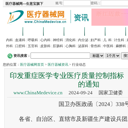
资讯
首页
招商
代理
供求
企业
产品
内科
|
血液科
|
呼吸科
|
心内科
|
神经科
|
消化科
|
内分泌
|
妇产科
|
儿 科
|
计生科
|
外科
|
口腔科
|
五官科
|
皮肤科
|
肛肠科
|
心胸科
|
泌尿科
|
骨伤科
|
中医科
|
麻醉科
资讯搜索：
您的位置：
医疗器械网首页
>
医疗器械资讯
> 行业动态
印发重症医学专业医疗质量控制指标（2
的通知
www.ChinaMedevice.cn
2024-09-24
国家卫健委
国卫办医政函〔2024〕338
各省、自治区、直辖市及新疆生产建设兵团