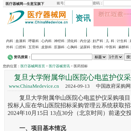
资讯
首页
招商
代理
供求
企业
产品
内科
|
血液科
|
呼吸科
|
心内科
|
神经科
|
消化科
|
内分泌
|
妇产科
|
儿 科
|
计生科
|
外科
|
口腔科
|
五官科
|
皮肤科
|
肛肠科
|
心胸科
|
泌尿科
|
骨伤科
|
中医科
|
麻醉科
资讯搜索：
您的位置：
医疗器械网首页
>
医疗器械资讯
> 医药招标
复旦大学附属华山医院心电监护仪采
www.ChinaMedevice.cn
2024-09-13 中国政府采购
复旦大学附属华山医院心电监护仪采购项目 
投标人应在华山医院招标采购管理云系统获取招
2024年10月15日 13点30分（北京时间）前递
一
、
项目基本情况