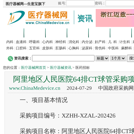
资讯
首页
招商
代理
供求
企业
产品
内科
|
血液科
|
呼吸科
|
心内科
|
神经科
|
消化科
|
内分泌
|
妇产科
|
儿 科
|
计生科
|
外科
|
口腔科
|
五官科
|
皮肤科
|
肛肠科
|
心胸科
|
泌尿科
|
骨伤科
|
中医科
|
麻醉科
资讯搜索：
您的位置：
医疗器械网首页
>
医疗器械资讯
> 医药招标
阿里地区人民医院64排CT球管采购
www.ChinaMedevice.cn
2024-07-29 中国政府采购
一、项目基本情况
采购项目编号：XZHH-XZAL-202426
采购项目名称：阿里地区人民医院64排CT