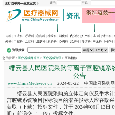
资讯
首页
招商
代理
供求
企业
产品
内科
|
血液科
|
呼吸科
|
心内科
|
神经科
|
消化科
|
内分泌
|
妇产科
|
儿 科
|
计生科
|
外科
|
口腔科
|
五官科
|
皮肤科
|
肛肠科
|
心胸科
|
泌尿科
|
骨伤科
|
中医科
|
麻醉科
资讯搜索：
您的位置：
医疗器械网首页
>
医疗器械资讯
> 医药招标
缙云县人民医院采购等离子宫腔镜系
公告
www.ChinaMedevice.cn
2024-05-22 中国政府采购
缙云县人民医院采购脑立体定向仪及手术计
宫腔镜系统项目招标项目的潜在投标人应在政采
获取（下载）招标文件，并于 2024年06月13日 
间）前递交（上传）投标文件。