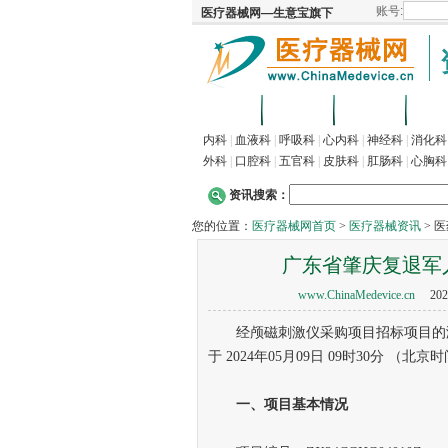
首页
招商
代理
供
内科
|
血液科
|
呼吸科
|
心内科
|
神经科
|
消化科
外科
|
口腔科
|
五官科
|
皮肤科
|
肛肠科
|
心胸科
资讯搜索：
您的位置：
医疗器械网首页
>
医疗器械资讯
> 
广东省肇庆复退军
www.ChinaMedevice.cn
202
经颅磁刺激仪采购项目招标项目的潜
于 2024年05月09日 09时30分 （
一、项目基本情况