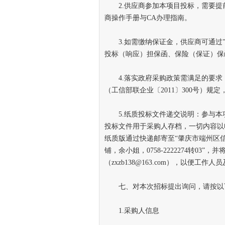
2.供应商参加本项目投标，需要提前
商操作手册与CA办理指南。
3.如需缴纳保证金，供应商可通过"
投标（响应）担保函、保险（保证）保
4.落实政府采购政策需满足的要求
（工信部联企业〔2011〕300号）
5.纸质投标文件递交说明：参与本
投标文件用于采购人存档，一切内容以
纸质版通过快递邮寄至“肇庆市端州区信
铺，余小姐，0758-2222274转0
（zxzb138@163.com），以便工作
七、对本次招标提出询问，请按以
1.采购人信息