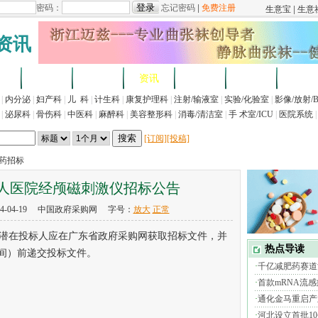
资讯
求
企业
产品
资讯
招标
展会
法规
|
内分泌
|
妇产科
|
儿 科
|
计生科
|
康复护理科
|
注射/输液室
|
实验/化验室
|
影像/放射/
|
泌尿科
|
骨伤科
|
中医科
|
麻醉科
|
美容整形科
|
消毒/清洁室
|
手 术室/ICU
|
医院系统
|
[订阅]
[投稿]
医药招标
人医院经颅磁刺激仪招标公告
4-04-19 中国政府采购网 字号：
放大
正常
在投标人应在广东省政府采购网获取招标文件，并
北京时间）前递交投标文件。